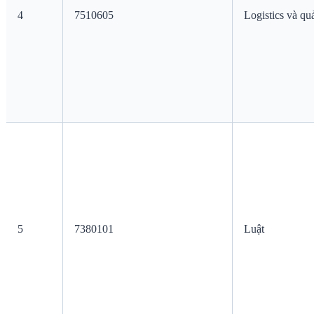
4
7510605
Logistics và qu
5
7380101
Luật