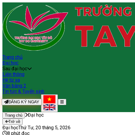
Trang chủ
Đại học
Sau đại học
Liên thông
Hệ từ xa
Văn bằng 2
Tin tức & Tuyển sinh
ĐĂNG KÝ NGAY
Đại học
Trang chủ
Trở về
Đại học
Thứ Tư, 20 tháng 5, 2026
8
phút đọc