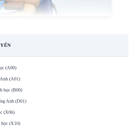
UYỂN
học (A00)
g Anh (A01)
nh học (B00)
ếng Anh (D01)
ọc (X06)
n học (X10)