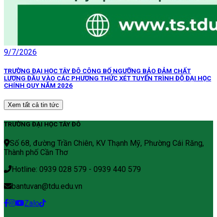
9/7/2026
TRƯỜNG ĐẠI HỌC TÂY ĐÔ CÔNG BỐ NGƯỠNG BẢO ĐẢM CHẤT
LƯỢNG ĐẦU VÀO CÁC PHƯƠNG THỨC XÉT TUYỂN TRÌNH ĐỘ ĐẠI HỌC
CHÍNH QUY NĂM 2026
Xem tất cả tin tức
TRƯỜNG ĐẠI HỌC TÂY ĐÔ
Số 68, đường Trần Chiên, KV Thạnh Mỹ, Phường Cái Răng,
Thành phố Cần Thơ
Hotline: 0939 028 579 - 0939 440 579
bantuvan@tdu.edu.vn
Zalo