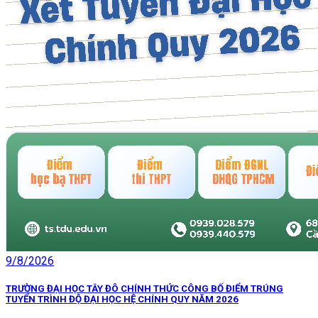
9/8/2026
TRƯỜNG ĐẠI HỌC TÂY ĐÔ CHÍNH THỨC CÔNG BỐ ĐIỂM TRÚNG
TUYỂN TRÌNH ĐỘ ĐẠI HỌC HỆ CHÍNH QUY NĂM 2026