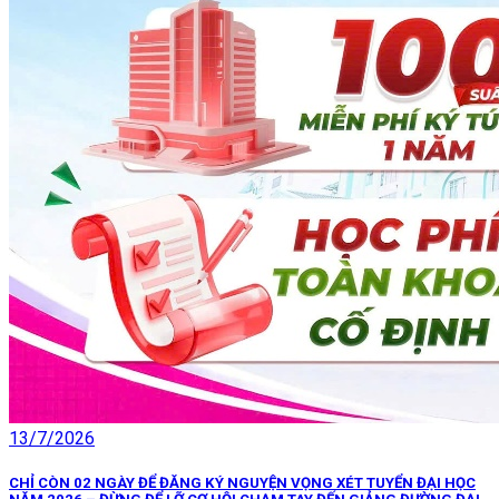
13/7/2026
CHỈ CÒN 02 NGÀY ĐỂ ĐĂNG KÝ NGUYỆN VỌNG XÉT TUYỂN ĐẠI HỌC