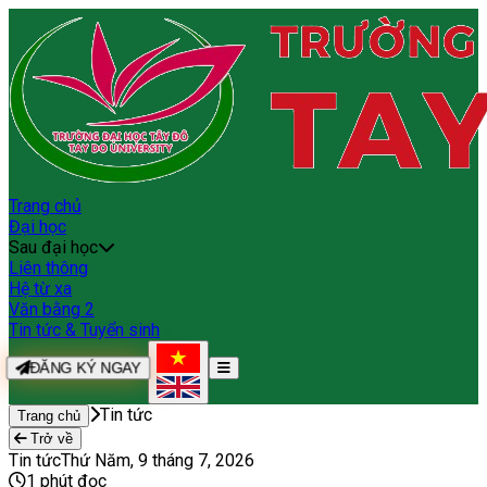
Trang chủ
Đại học
Sau đại học
Liên thông
Hệ từ xa
Văn bằng 2
Tin tức & Tuyển sinh
ĐĂNG KÝ NGAY
Tin tức
Trang chủ
Trở về
Tin tức
Thứ Năm, 9 tháng 7, 2026
1
phút đọc