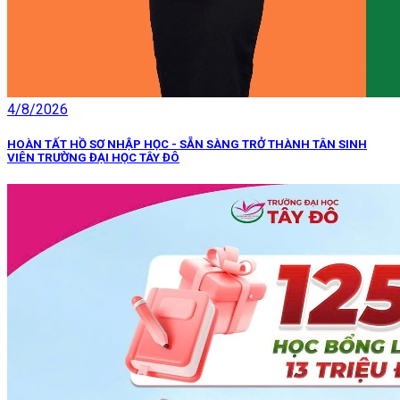
4/8/2026
HOÀN TẤT HỒ SƠ NHẬP HỌC - SẴN SÀNG TRỞ THÀNH TÂN SINH
VIÊN TRƯỜNG ĐẠI HỌC TÂY ĐÔ