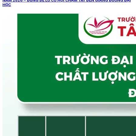
NĂM 2026 – ĐỪNG ĐỂ LỠ CƠ HỘI CHẠM TAY ĐẾN GIẢNG ĐƯỜNG ĐẠI
HỌC