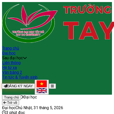
Trang chủ
Đại học
Sau đại học
Liên thông
Hệ từ xa
Văn bằng 2
Tin tức & Tuyển sinh
ĐĂNG KÝ NGAY
Đại học
Trang chủ
Trở về
Đại học
Chủ Nhật, 31 tháng 5, 2026
3
phút đọc