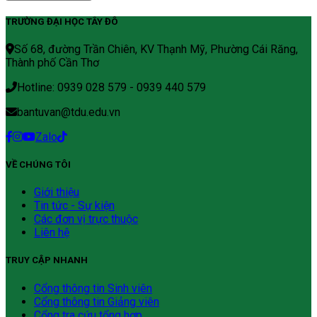
TRƯỜNG ĐẠI HỌC TÂY ĐÔ
Số 68, đường Trần Chiên, KV Thạnh Mỹ, Phường Cái Răng,
Thành phố Cần Thơ
Hotline: 0939 028 579 - 0939 440 579
bantuvan@tdu.edu.vn
Zalo
VỀ CHÚNG TÔI
Giới thiệu
Tin tức - Sự kiện
Các đơn vị trực thuộc
Liên hệ
TRUY CẬP NHANH
Cổng thông tin Sinh viên
Cổng thông tin Giảng viên
Cổng tra cứu tổng hợp