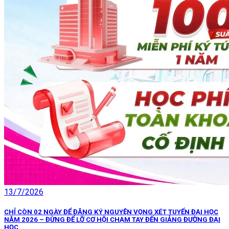
13/7/2026
CHỈ CÒN 02 NGÀY ĐỂ ĐĂNG KÝ NGUYỆN VỌNG XÉT TUYỂN ĐẠI HỌC
NĂM 2026 – ĐỪNG ĐỂ LỠ CƠ HỘI CHẠM TAY ĐẾN GIẢNG ĐƯỜNG ĐẠI
HỌC